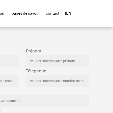
ion
_bases de savoir
_contact
[EN]
Prénom
Téléphone
s