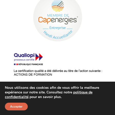
Nous utilisons des cookies afin de vous offrir la meilleure
expérience sur notre site. Consultez notre
politique de
confidentialité
pour en savoir plus.
© 2026 AXONE Institute –
Mentions
légales
|
Créé par
Accepter