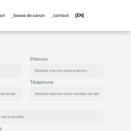
ion
_bases de savoir
_contact
[EN]
Prénom
Téléphone
s