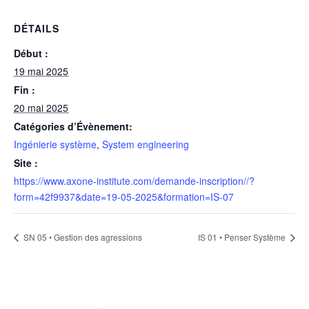
DÉTAILS
Début :
19 mai 2025
Fin :
20 mai 2025
Catégories d’Évènement:
Ingénierie système
,
System engineering
Site :
https://www.axone-institute.com/demande-inscription//?
form=42f9937&date=19-05-2025&formation=IS-07
SN 05 • Gestion des agressions
IS 01 • Penser Système