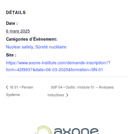
DÉTAILS
Date :
6 mars 2025
Catégories d’Évènement:
Nuclear safety
,
Sûreté nucléaire
Site :
https://www.axone-institute.com/demande-inscription//?
form=42f9937&date=06-03-2025&formation=SN-01
SdF 04 • Outils / module 01 – Analyses
IS 01 • Penser
Système
inductives