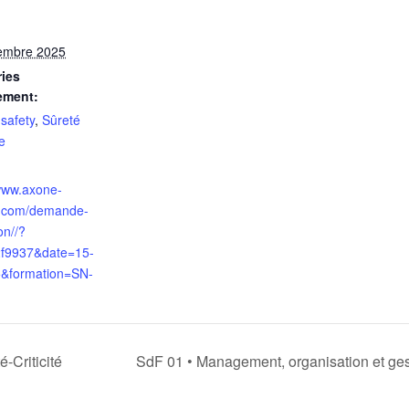
embre 2025
ies
ement:
safety
,
Sûreté
e
/www.axone-
te.com/demande-
on//?
f9937&date=15-
&formation=SN-
-Criticité
SdF 01 • Management, organisation et gest