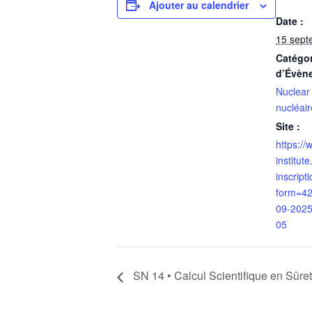
Ajouter au calendrier
Date :
15 sept
Catégor
d’Évèn
Nuclear 
nucléair
Site :
https:/
institu
inscripti
form=42
09-2025
05
SN 14 • Calcul Scientifique en Sûreté