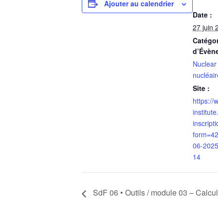
Ajouter au calendrier
Date :
27 juin 
Catégor
d’Évèn
Nuclear 
nucléair
Site :
https:/
institu
inscripti
form=42
06-2025
14
SdF 06 • Outils / module 03 – Calcul 