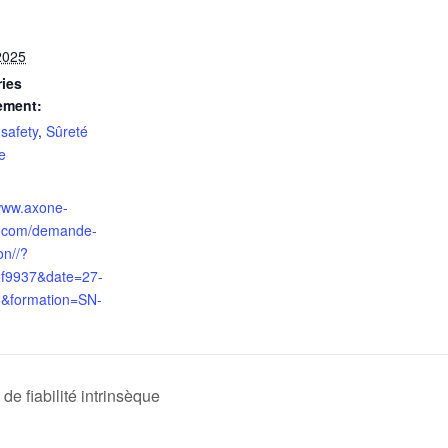
2025
ies
ement:
safety
,
Sûreté
e
/www.axone-
te.com/demande-
on//?
f9937&date=27-
&formation=SN-
de fiabilité intrinsèque