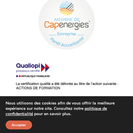
Nous utilisons des cookies afin de vous offrir la meilleure
expérience sur notre site. Consultez notre
politique de
confidentialité
pour en savoir plus.
© 2026 AXONE Institute –
Mentions
légales
|
Créé par
Accepter