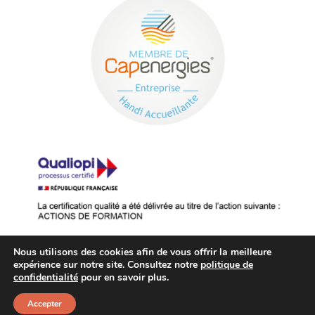
Nous utilisons des cookies afin de vous offrir la meilleure
expérience sur notre site. Consultez notre
politique de
confidentialité
pour en savoir plus.
© 2026 AXONE Institute –
Mentions
légales
|
Créé par
Accepter